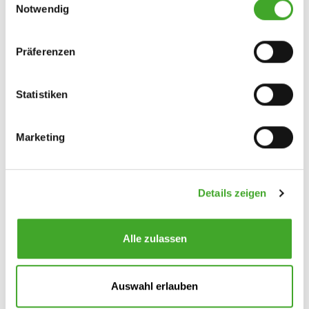
Notwendig
i
n
w
Präferenzen
i
l
l
Statistiken
i
g
Marketing
u
n
g
Details zeigen
s
a
u
Alle zulassen
s
w
a
Auswahl erlauben
h