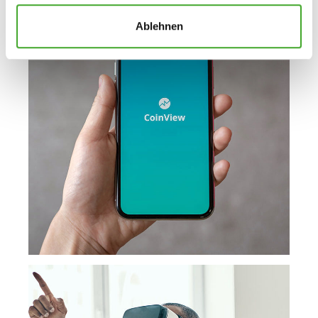
l
Ablehnen