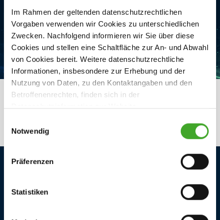
Im Rahmen der geltenden datenschutzrechtlichen
Vorgaben verwenden wir Cookies zu unterschiedlichen
Zwecken. Nachfolgend informieren wir Sie über diese
Cookies und stellen eine Schaltfläche zur An- und Abwahl
von Cookies bereit. Weitere datenschutzrechtliche
Informationen, insbesondere zur Erhebung und der
Nutzung von Daten, zu den Kontaktangaben und den
Betroffenenrechten, finden sich in der
Datenschutzinformation zur Website.
E
Notwendig
i
n
w
Präferenzen
i
SERVICES
l
Kontakt
l
Statistiken
Störungsmeldung
i
g